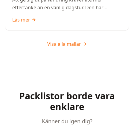
eftertanke än en vanlig dagstur. Den här
packlistan hjälper dig att få med det viktigaste
Läs mer
för en trygg och bekväm vandring – oavsett om
det är en kort tur eller flera dagar ute i naturen.
Visa alla mallar
Packlistor borde vara
enklare
Känner du igen dig?