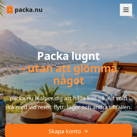
packa.nu
Packa lugnt
– utan att glömma
något
packa.nu hjälper dig att hålla koll på allt som
ska med vid resor, flytt, läger och andra tillfällen.
Skapa konto