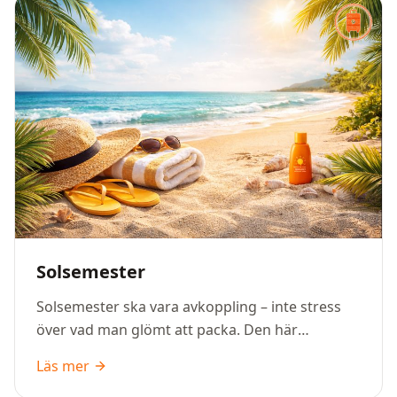
Solsemester
Solsemester ska vara avkoppling – inte stress
över vad man glömt att packa. Den här
packlistan hjälper dig att få med allt det
Läs mer
viktigaste för sol, bad och varma dagar, så att