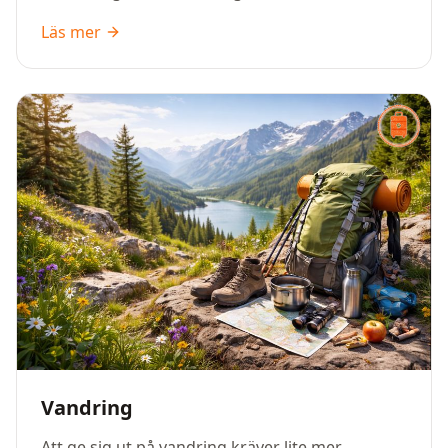
packlistan hjälper dig att få med allt du behöver
Läs mer
för ett bekvämt och tryggt campingäventyr,
oavsett om du bor i tält, husbil eller stuga.
Vandring
Att ge sig ut på vandring kräver lite mer