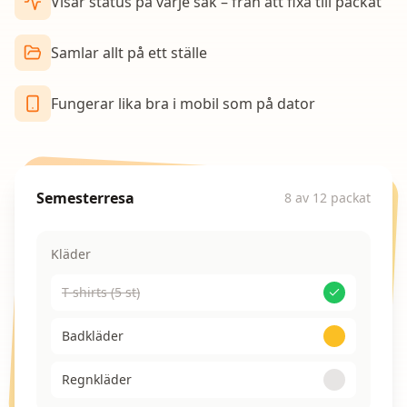
Visar status på varje sak – från att fixa till packat
Samlar allt på ett ställe
Fungerar lika bra i mobil som på dator
Semesterresa
8 av 12 packat
Kläder
T-shirts (5 st)
Badkläder
Regnkläder