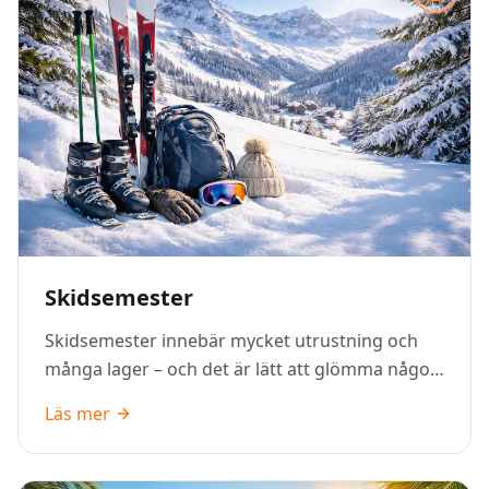
Skidsemester
Skidsemester innebär mycket utrustning och
många lager – och det är lätt att glömma något
viktigt. Den här packlistan hjälper dig att få med
Läs mer
allt du behöver för dagar i backen, kalla
temperaturer och avkoppling efter
skidåkningen.