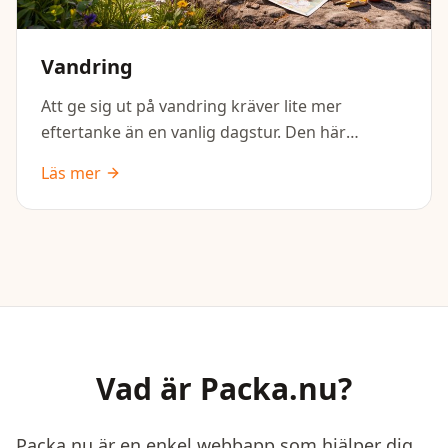
Vandring
Att ge sig ut på vandring kräver lite mer
eftertanke än en vanlig dagstur. Den här
packlistan hjälper dig att få med det viktigaste
Läs mer
för en trygg och bekväm vandring – oavsett om
det är en kort tur eller flera dagar ute i naturen.
Vad är Packa.nu?
Packa.nu är en enkel webbapp som hjälper dig