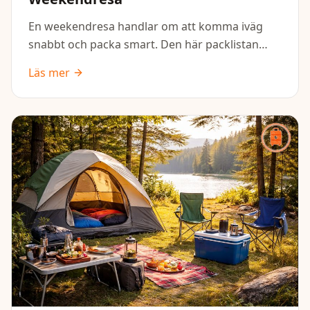
En weekendresa handlar om att komma iväg
snabbt och packa smart. Den här packlistan
hjälper dig att få med det viktigaste för några
Läs mer
dagar borta – utan att överpacka eller glömma
något som behövs.