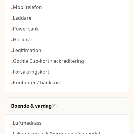
Mobiltelefon
•
Laddare
•
Powerbank
•
Hörlurar
•
Legitimation
•
Gothia Cup-kort / ackreditering
•
Försäkringskort
•
Kontanter / bankkort
•
Boende & vardag
(
8
)
Luftmadrass
•
Lakan / sovsäck (beroende på boende)