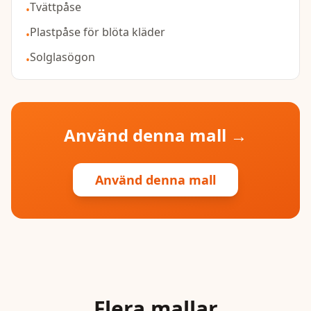
Tvättpåse
•
Plastpåse för blöta kläder
•
Solglasögon
•
Använd denna mall →
Använd denna mall
Flera mallar