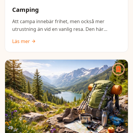
Camping
Att campa innebär frihet, men också mer
utrustning än vid en vanlig resa. Den här
packlistan hjälper dig att få med allt du behöver
Läs mer
för ett bekvämt och tryggt campingäventyr,
oavsett om du bor i tält, husbil eller stuga.