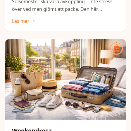
Solsemester ska vara avkoppling – inte stress
över vad man glömt att packa. Den här
packlistan hjälper dig att få med allt det
Läs mer
viktigaste för sol, bad och varma dagar, så att
du kan fokusera på ledighet istället.
Weekendresa