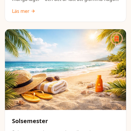
viktigt. Den här packlistan hjälper dig att få med
Läs mer
allt du behöver för dagar i backen, kalla
temperaturer och avkoppling efter
skidåkningen.
Solsemester