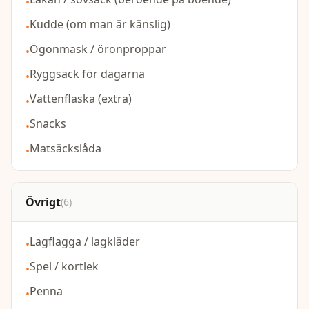
•
Kudde (om man är känslig)
•
Ögonmask / öronproppar
•
Ryggsäck för dagarna
•
Vattenflaska (extra)
•
Snacks
•
Matsäckslåda
•
Övrigt
(
6
)
Lagflagga / lagkläder
•
Spel / kortlek
•
Penna
•